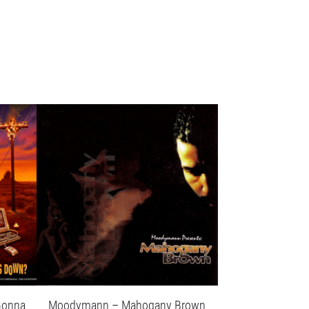
Gonna
Moodymann – Mahogany Brown