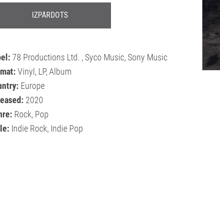
IZPĀRDOTS
el:
78 Productions Ltd. , Syco Music, Sony Music
rmat:
Vinyl, LP, Album
ntry:
Europe
leased:
2020
nre:
Rock, Pop
le:
Indie Rock, Indie Pop