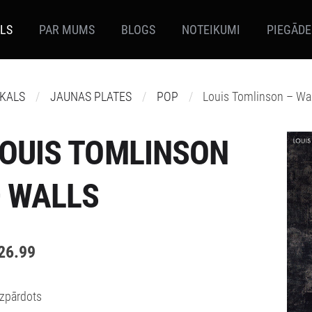
ALS
PAR MUMS
BLOGS
NOTEIKUMI
PIEGĀDE
IKALS
JAUNAS PLATES
POP
Louis Tomlinson – Wa
OUIS TOMLINSON
 WALLS
26.99
Izpārdots