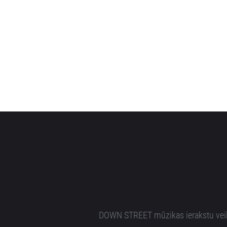
DOWN STREET mūzikas ierakstu veikal