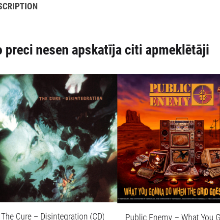
SCRIPTION
 preci nesen apskatīja citi apmeklētāji
The Cure – Disintegration (CD)
Public Enemy – What You 