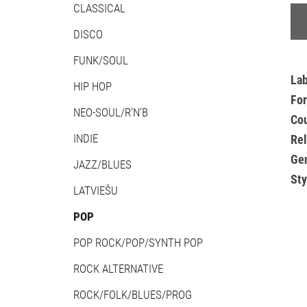
CLASSICAL
DISCO
FUNK/SOUL
Lab
HIP HOP
Fo
NEO-SOUL/R'N'B
Cou
INDIE
Re
Ge
JAZZ/BLUES
Sty
LATVIEŠU
POP
POP ROCK/POP/SYNTH POP
ROCK ALTERNATIVE
ROCK/FOLK/BLUES/PROG