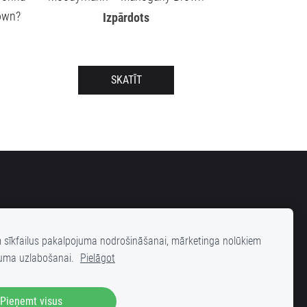
own?
Izpārdots
SKATĪT
m sīkfailus pakalpojuma nodrošināšanai, mārketinga nolūkiem
uma uzlabošanai.
Pielāgot
elas 25 (iekšpagalms), Rīga, LV-1001
Pieņemt visus