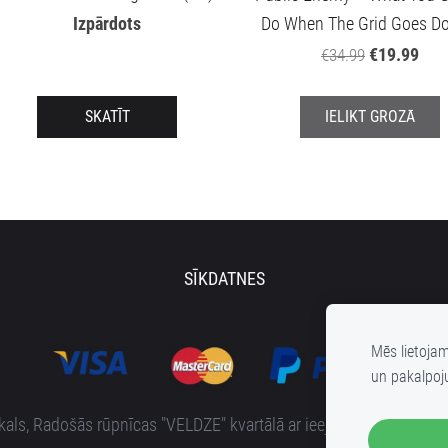
Izpārdots
Do When The Grid Goes D
€19.99
€34.99
SKATĪT
IELIKT GROZĀ
SĪKDATNES
Mēs lietoja
un pakalpoj
s, Radošās rūpnīcas "VELDZE" kvartālā ar ieeju no Bruņinieku i