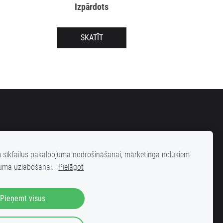
Izpārdots
SKATĪT
m sīkfailus pakalpojuma nodrošināšanai, mārketinga nolūkiem
uma uzlabošanai.
Pielāgot
elas 25 (iekšpagalms), Rīga, LV-1001
Pieņemt visus