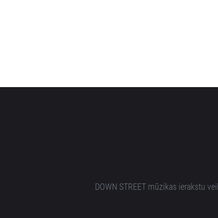
DOWN STREET mūzikas ierakstu veikal