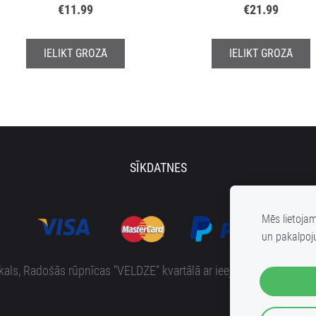
€11.99
€21.99
IELIKT GROZĀ
IELIKT GROZĀ
SĪKDATNES
Mēs lietoja
un pakalpoj
s, Radošās rūpnīcas "VELDZE" kvartālā ar ieeju no Bruņinieku i