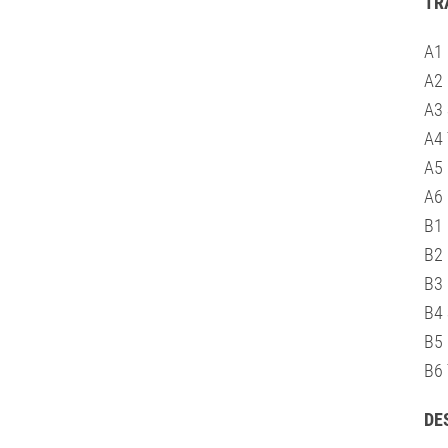
TR
A1
A2
A3
A4
A5
A6
B1
B2
B3
B4
B5
B6
DE