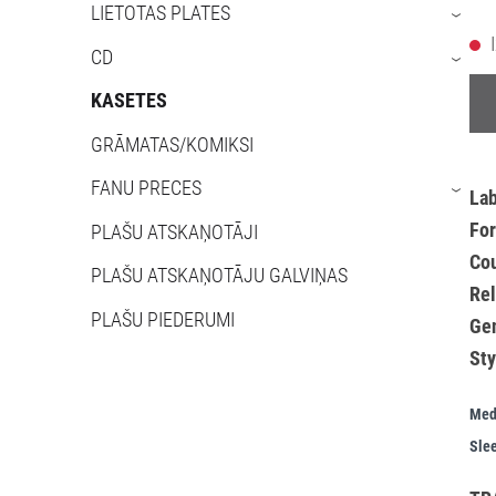
LIETOTAS PLATES
›
CD
›
KASETES
GRĀMATAS/KOMIKSI
FANU PRECES
›
La
Fo
PLAŠU ATSKAŅOTĀJI
Co
PLAŠU ATSKAŅOTĀJU GALVIŅAS
Re
PLAŠU PIEDERUMI
Ge
Sty
Med
Slee