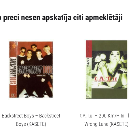
 preci nesen apskatīja citi apmeklētāji
Backstreet Boys – Backstreet
t.A.T.u. – 200 Km/H In T
Boys (KASETE)
Wrong Lane (KASETE)