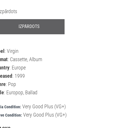
Izpārdots
IZPĀRDOTS
bel
: Virgin
rmat
: Cassette, Album
untry
: Europe
leased
: 1999
nre
: Pop
le
: Europop, Ballad
Very Good Plus (VG+)
ia Condition:
Very Good Plus (VG+)
ve Condition: