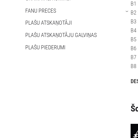
B1 
FANU PRECES
B2 
›
B3 
PLAŠU ATSKAŅOTĀJI
B4 
PLAŠU ATSKAŅOTĀJU GALVIŅAS
B5 
PLAŠU PIEDERUMI
B6
B7 
B8 
DE
Šo