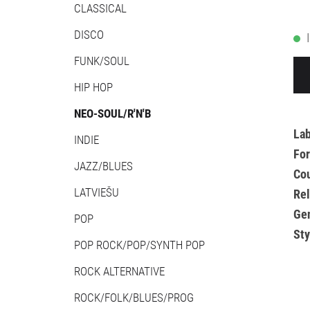
CLASSICAL
DISCO
FUNK/SOUL
HIP HOP
NEO-SOUL/R'N'B
Lab
INDIE
Fo
JAZZ/BLUES
Cou
LATVIEŠU
Re
Ge
POP
Sty
POP ROCK/POP/SYNTH POP
ROCK ALTERNATIVE
ROCK/FOLK/BLUES/PROG