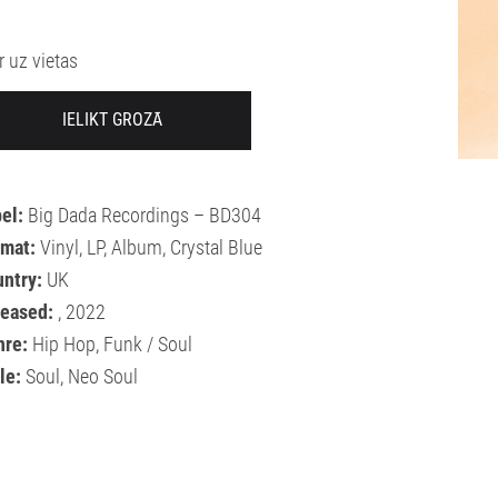
Ir uz vietas
IELIKT GROZĀ
el:
Big Dada Recordings – BD304
rmat:
Vinyl, LP, Album, Crystal Blue
ntry:
UK
leased:
, 2022
nre:
Hip Hop, Funk / Soul
le:
Soul, Neo Soul