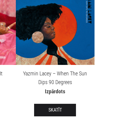
It
Yazmin Lacey – When The Sun
Dips 90 Degrees
Izpārdots
SKATĪT