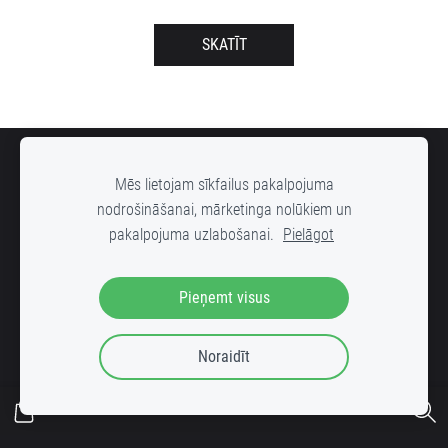
SKATĪT
SĪKDATNES
Mēs lietojam sīkfailus pakalpojuma
nodrošināšanai, mārketinga nolūkiem un
pakalpojuma uzlabošanai.
Pielāgot
DOWN STREET mūzikas ierakstu veikals, Radošās rūpnīcas "VELDZE"
Pieņemt visus
kvartālā ar ieeju no Bruņinieku ielas 25 (iekšpagalms), Rīga, LV-1001
Noraidīt