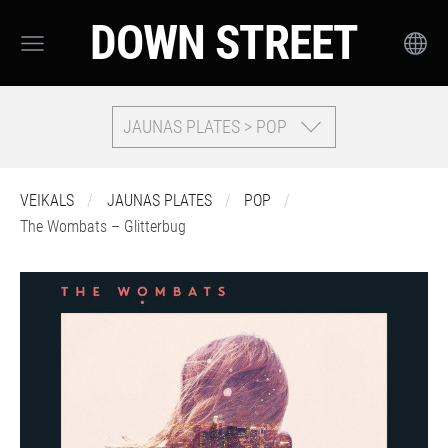
DOWN STREET
JAUNAS PLATES > POP
VEIKALS
JAUNAS PLATES
POP
The Wombats – Glitterbug