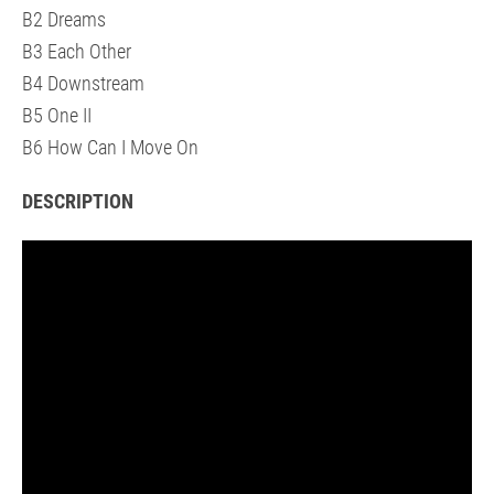
B2 Dreams
B3 Each Other
B4 Downstream
B5 One II
B6 How Can I Move On
DESCRIPTION