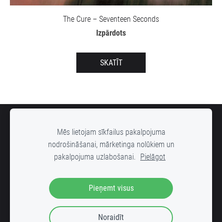
The Cure – Seventeen Seconds
Izpārdots
SKATĪT
SĪKDATNES
Mēs lietojam sīkfailus pakalpojuma
nodrošināšanai, mārketinga nolūkiem un
pakalpojuma uzlabošanai.
Pielāgot
DOWN STREET mūzikas ierakstu veikals, Radošās rūpnīcas "VELDZE"
Pieņemt visus
kvartālā ar ieeju no Bruņinieku ielas 25 (iekšpagalms), Rīga, LV-1001
Noraidīt