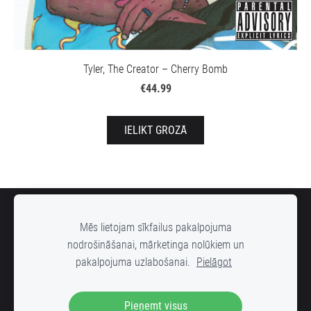
Tyler, The Creator – Cherry Bomb
€44.99
IELIKT GROZĀ
SĪKDATNES
Mēs lietojam sīkfailus pakalpojuma
nodrošināšanai, mārketinga nolūkiem un
pakalpojuma uzlabošanai.
Pielāgot
DOWN STREET mūzikas ierakstu veikals, Radošās rūpnīcas "VELDZE"
Pieņemt visus