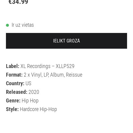
€34.99
Ir uz vietas
IELIKT GROZĀ
Label:
XL Recordings – XLLP529
Format:
2 x Vinyl, LP, Album, Reissue
Country:
US
Released:
2020
Genre:
Hip Hop
Style:
Hardcore Hip-Hop