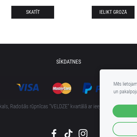
SKATĪT
IELIKT GROZĀ
SĪKDATNES
Mēs lietoja
un pakalpoj
s, Radošās rūpnīcas "VELDZE" kvartālā ar ieeju no Bruņinieku i