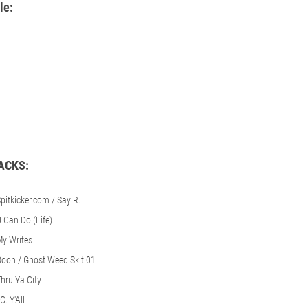
le:
ACKS:
pitkicker.com / Say R.
 Can Do (Life)
y Writes
ooh / Ghost Weed Skit 01
hru Ya City
C. Y'All