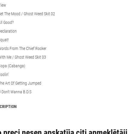
View
et The Mood / Ghost Weed Skit 02
ll Good?
eclaration
quat!
Words From The Chief Rocker
ith Me / Ghost Weed Skit 03
Copa (Cabanga)
oolin'
he Art Of Getting Jumped
 Don't Wanna B.D.
S
CRIPTION
 preci nesen apskatīja citi apmeklētāji