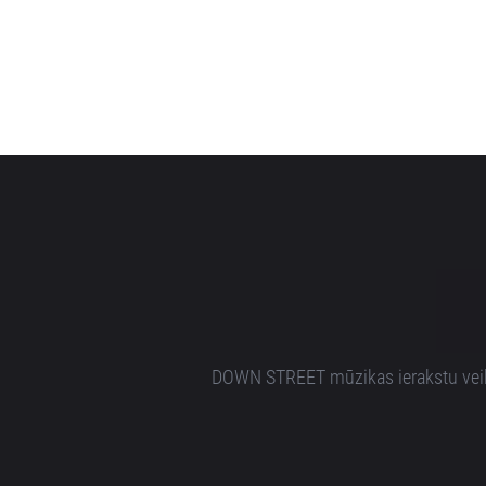
DOWN STREET mūzikas ierakstu veikal