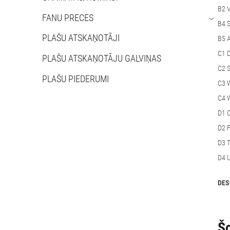
B2 
FANU PRECES
›
B4 S
PLAŠU ATSKAŅOTĀJI
B5 A
C1 D
PLAŠU ATSKAŅOTĀJU GALVIŅAS
C2 S
PLAŠU PIEDERUMI
C3 
C4 W
D1 
D2 F
D3 T
D4 U
DES
Šo