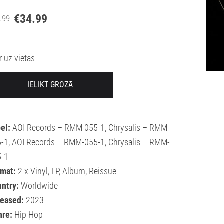
€34.99
.99
Ir uz vietas
IELIKT GROZĀ
bel:
AOI Records – RMM 055-1, Chrysalis – RMM
-1, AOI Records – RMM-055-1, Chrysalis – RMM-
5-1
rmat:
2 x Vinyl, LP, Album, Reissue
ntry:
Worldwide
leased:
2023
nre:
Hip Hop