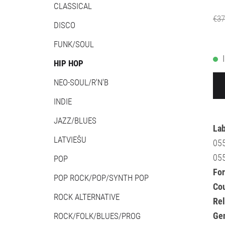
CLASSICAL
€37
DISCO
FUNK/SOUL
HIP HOP
NEO-SOUL/R'N'B
INDIE
JAZZ/BLUES
La
LATVIEŠU
055
05
POP
Fo
POP ROCK/POP/SYNTH POP
Cou
ROCK ALTERNATIVE
Re
Ge
ROCK/FOLK/BLUES/PROG