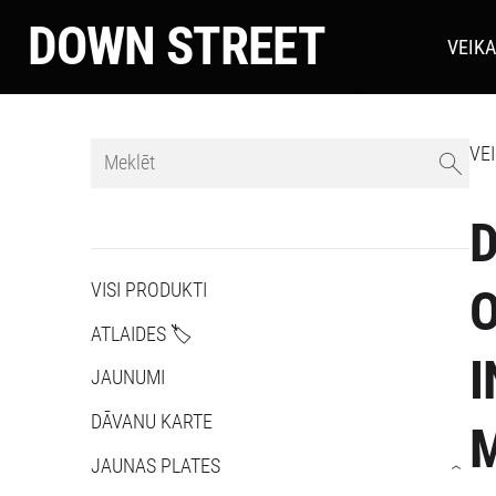
DOWN STREET
VEIK
VE
D
VISI PRODUKTI
O
ATLAIDES 🏷️
I
JAUNUMI
DĀVANU KARTE
JAUNAS PLATES
›