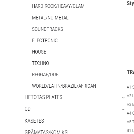
Sty
HARD ROCK/HEAVY/GLAM
METAL/NU METAL
SOUNDTRACKS
ELECTRONIC
HOUSE
TECHNO
TR
REGGAE/DUB
WORLD/LATIN/BRAZIL/AFRICAN
A1 S
A2 U
LIETOTAS PLATES
›
A3 M
CD
›
A4 O
KASETES
A5 T
B1 I.
GRĀMATAS/KOMIKSI