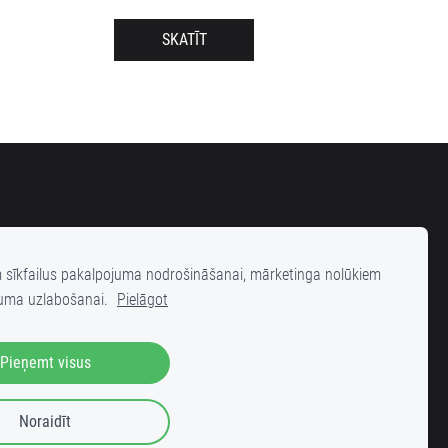
SKATĪT
m sīkfailus pakalpojuma nodrošināšanai, mārketinga nolūkiem
uma uzlabošanai.
Pielāgot
elas 25 (iekšpagalms), Rīga, LV-1001
Pieņemt visus
Noraidīt