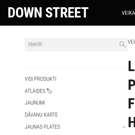
DOWN STREET
VEIK
VE
VISI PRODUKTI
P
ATLAIDES 🏷️
F
JAUNUMI
DĀVANU KARTE
H
JAUNAS PLATES
›