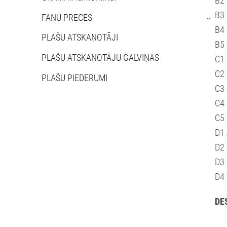
B2 
B3 
FANU PRECES
›
B4
PLAŠU ATSKAŅOTĀJI
B5
PLAŠU ATSKAŅOTĀJU GALVIŅAS
C1 
C2 
PLAŠU PIEDERUMI
C3 
C4 
C5 
D1 
D2 
D3 
D4 
DE