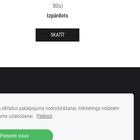
'80s)
Izpārdots
SKATĪT
m sīkfailus pakalpojuma nodrošināšanai, mārketinga nolūkiem
uma uzlabošanai.
Pielāgot
elas 25 (iekšpagalms), Rīga, LV-1001
Pieņemt visus