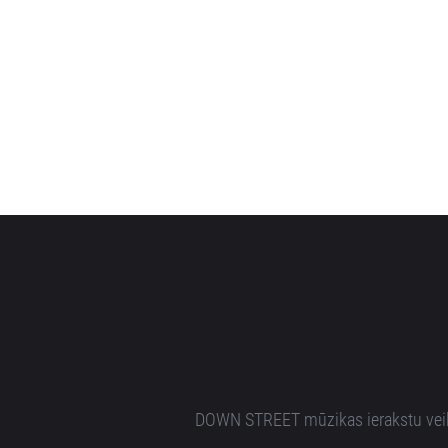
DOWN STREET mūzikas ierakstu veikal