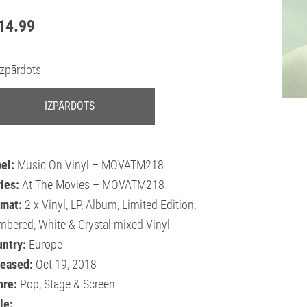
14.99
Izpārdots
IZPĀRDOTS
el:
Music On Vinyl – MOVATM218
ies:
At The Movies – MOVATM218
rmat:
2 x Vinyl, LP, Album, Limited Edition,
bered, White & Crystal mixed Vinyl
ntry:
Europe
leased:
Oct 19, 2018
nre:
Pop, Stage & Screen
le: