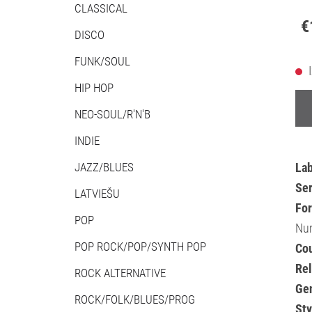
CLASSICAL
€
DISCO
FUNK/SOUL
HIP HOP
NEO-SOUL/R'N'B
INDIE
JAZZ/BLUES
Lab
Ser
LATVIEŠU
Fo
POP
Num
POP ROCK/POP/SYNTH POP
Cou
Re
ROCK ALTERNATIVE
Ge
ROCK/FOLK/BLUES/PROG
Sty