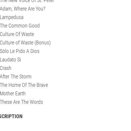
The New Voice Of St. Peter
Adam, Where Are You?
 Lampedusa
 The Common Good
Culture Of Waste
Culture of Waste (Bonus)
Sólo Le Pido A Dios
Laudato Si
Crash
After The Storm
The Home Of The Brave
Mother Earth
These Are The Words
SCRIPTION