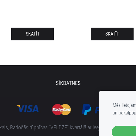
SKATĪT
SKATĪT
SĪKDATNES
Mēs lietoja
un pakalpoj
s, Radošās rūpnīcas "VELDZE" kvartālā ar ieeju no Bruņinieku i